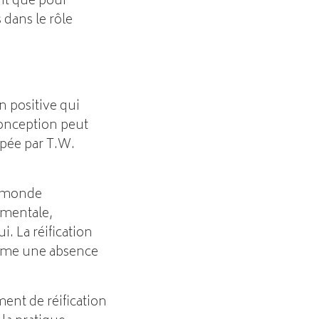
ent que pour
 dans le rôle
n positive qui
 conception peut
pée par T.W.
le monde
 mentale,
. La réification
mme une absence
ent de réification