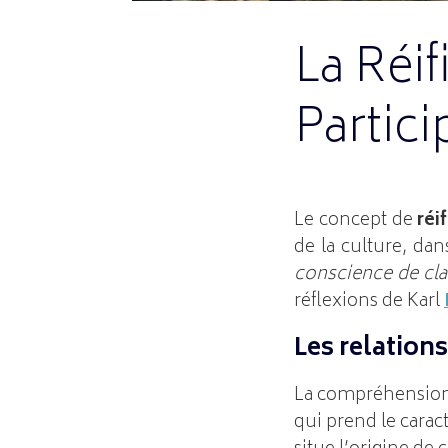
La Réif
Partic
Le concept de
réi
de la culture, d
conscience de cla
réflexions de Karl
Les relation
La compréhension d
qui prend le carac