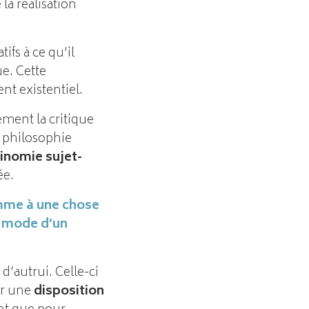
la réalisation
ifs à ce qu’il
e. Cette
t existentiel.
ement la critique
a philosophie
inomie sujet-
ée.
omme à une chose
le mode d’un
d’autrui. Celle-ci
er une
disposition