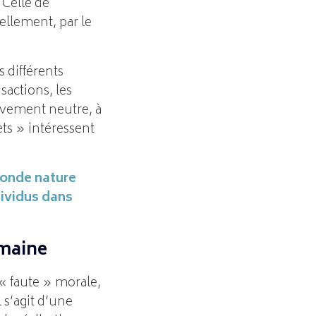
 Celle de
llement, par le
 différents
sactions, les
tivement neutre, à
ets » intéressent
conde nature
dividus dans
umaine
 « faute » morale,
 s’agit d’une