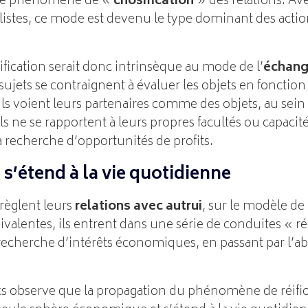
e ce phénomène de «
chosification
» des relations. Ave
alistes, ce mode est devenu le type dominant des acti
ification serait donc intrinsèque au mode de l’
échang
sujets se contraignent à évaluer les objets en fonction 
 Ils voient leurs partenaires comme des objets, au sein
ils ne se rapportent à leurs propres facultés ou capaci
a recherche d’opportunités de profits.
n s’étend à la vie quotidienne
 règlent leurs
relations avec autrui
, sur le modèle de
alentes, ils entrent dans une série de conduites « ré
 recherche d’intérêts économiques, en passant par l’a
cs observe que la propagation du phénomène de réific