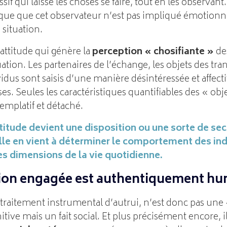
if qui laisse les choses se faire, tout en les observant.
ue que cet observateur n’est pas impliqué émotionne
situation.
 attitude qui génère la
perception « chosifiante »
des
ation. Les partenaires de l’échange, les objets des tran
vidus sont saisis d’une manière désintéressée et affec
es. Seules les caractéristiques quantifiables des « obj
emplatif et détaché.
titude devient une disposition ou une sorte de se
lle en vient à déterminer le comportement des in
es dimensions de la vie quotidienne.
ation engagée est authentiquement h
 traitement instrumental d’autrui, n’est donc pas une
tive mais un fait social. Et plus précisément encore, il