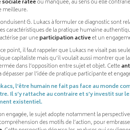
 sociale ratée
ou manquée, au sens où elle contrarie 
e meilleure.
onduisent G. Lukacs à formuler ce diagnostic sont relat
es caractéristiques de la pratique humaine authentiqu
ractérise par une
participation active
et un engagemen
 point, il faut rappeler que Lukacs ne visait pas seul
e capitaliste mais qu’il voulait aussi montrer que l
rmée dans l’opposition entre sujet et objet. Cette
ant
 la dépasser par l’idée de pratique participante et engag
kacs, l’être humain ne fait pas face au monde c
re. Il s’y rattache au contraire et s’y investit sur 
ent existentiel.
ion engagée, le sujet adopte notamment la perspective 
 compréhension des motifs de l’action, pour embrass