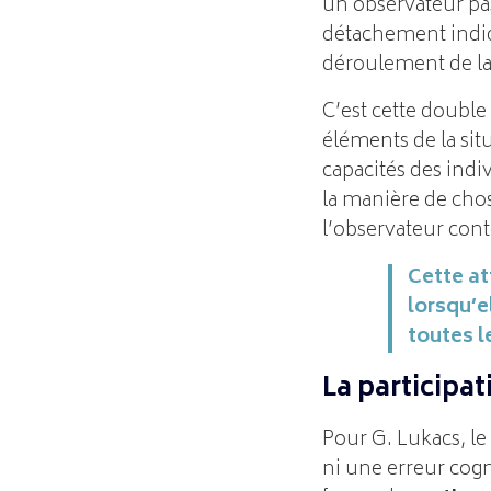
un observateur pass
détachement indiq
déroulement de la 
C’est cette double
éléments de la situ
capacités des indi
la manière de chos
l’observateur cont
Cette at
lorsqu’e
toutes l
La particip
Pour G. Lukacs, le
ni une erreur cogni