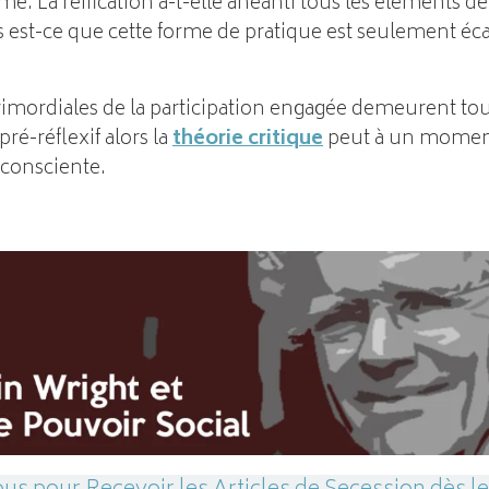
rme. La réification a-t-elle anéanti tous les éléments de
s est-ce que cette forme de pratique est seulement é
primordiales de la participation engagée demeurent tou
ré-réflexif alors la
théorie critique
peut à un moment
consciente.