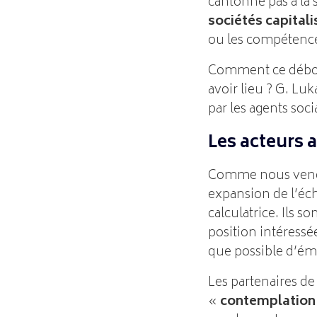
cantonne pas à la 
sociétés capitali
ou les compétences
Comment ce débord
avoir lieu ? G. Lu
par les agents soci
Les acteurs 
Comme nous venons 
expansion de l’éc
calculatrice. Ils so
position intéressé
que possible d’émo
Les partenaires d
«
contemplation