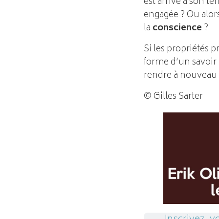
est arrivé à son te
engagée ? Ou alor
la
conscience
?
Si les propriétés 
forme d’un savoir p
rendre à nouveau 
© Gilles Sarter