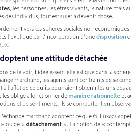
seule sphère économique et s’étend à la vie quotidien
stes
, les personnes, les êtres vivants, la nature mais a
 des individus, tout est sujet à devenir chose.
ement vers les sphères sociales non économiques de
kacs l’explique par l’incorporation d’une
disposition
o
aux.
adoptent une attitude détachée
de le voir, l’idée essentielle est que dans la sphère
hange marchand, les agents sont contraints de se con
nt à l’affût de ce qu’ils pourraient obtenir les uns des a
e les oblige à fonctionner de
manière rationnelle
et a
tions et de sentiments. Ils se comportent en observat
e l’échange marchand adoptent ce que G. Lukacs appel
» ou de «
détachement
». La notion de « contempl