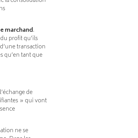
c la consolidation
ons
e marchand
.
du profit qu’ils
 d’une transaction
tés qu’en tant que
 l’échange de
ifiantes » qui vont
bsence
ation ne se