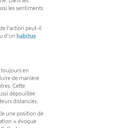
ne. Dans les
ussi les sentiments
 l’action peut-il
u d’un
habitus
 toujours en
duire de manière
utres. Cette
ussi dépouillée
eurs distanciés.
le une position de
ation » évoque