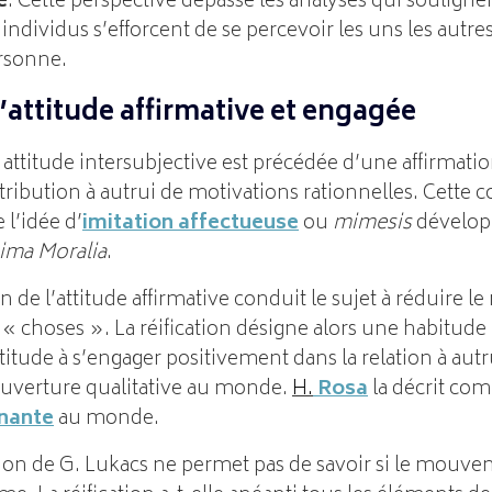
e
. Cette perspective dépasse les analyses qui soulign
dividus s’efforcent de se percevoir les uns les autres
rsonne.
’attitude affirmative et engagée
 attitude intersubjective est précédée d’une affirmatio
ttribution à autrui de motivations rationnelles. Cette
 l’idée d’
imitation affectueuse
ou
mimesis
dévelop
ima Moralia
.
n de l’attitude affirmative conduit le sujet à réduire 
« choses ». La réification désigne alors une habitude
itude à s’engager positivement dans la relation à autrui
’ouverture qualitative au monde.
H.
Rosa
la décrit co
nnante
au monde.
on de G. Lukacs ne permet pas de savoir si le mouvem