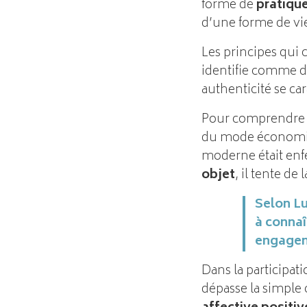
forme de
pratique
d’une forme de vi
Les principes qui c
identifie comme d
authenticité se ca
Pour comprendre ce
du mode économiqu
moderne était enfe
objet
, il tente de
Selon Lu
à connaît
engagem
Dans la participat
dépasse la simple