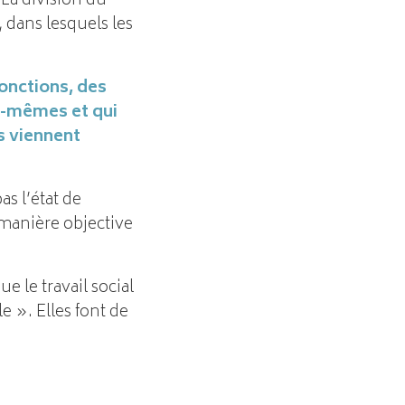
La division du
 dans lesquels les
fonctions, des
es-mêmes et qui
us viennent
as l’état de
 manière objective
e le travail social
 ». Elles font de