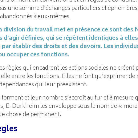
ransforment en conventions et en règles de conduite. 
 pas une somme d’échanges particuliers et éphémères,
nt abandonnés à eux-mêmes.
a division du travail met en présence ce sont des 
 d’agir définies, qui se répètent identiques à ell
t par établir des droits et des devoirs. Les individ
ou occuper ces fonctions.
s règles qui encadrent les actions sociales ne créent p
le entre les fonctions. Elles ne font qu’exprimer de
s dépendances qui leur préexistent.
e forment et leur nombre s’accroît au fur et à mesure qu
les, E. Durkheim les enveloppe sous le nom de « morale
lque chose de permanent.
ègles