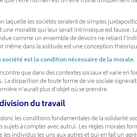
ule que l’être humain est un être moral uniquement da
n laquelle les sociétés seraient de simples juxtapositi
t une moralité qui leur serait intrinsèque est fausse. 
endue comme un ensemble de devoirs ne reliant l’indiv
t même dans la solitude est une conception théoriqu
n société est la condition nécessaire de la morale.
ncontre que dans des contextes sociaux et varie en fo
. La disparition de toute forme de vie sociale signerait l
ernière n’aurait plus d’objet où se prendre.
 division du travail
onc les conditions fondamentales de la solidarité soc
les sujets à compter avec autrui. Les règles morales 
e les individus les uns aux autres et qui en fait un agr