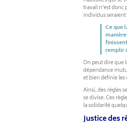
habitudes qui se t
travail n’est donc
individus seraie
Ce que l
manières
finissen
remplir 
On peut dire que le
dépendance mutuel
et bien définie le
Ainsi, des règles s
se divise. Ces règ
la solidarité que
Justice des r