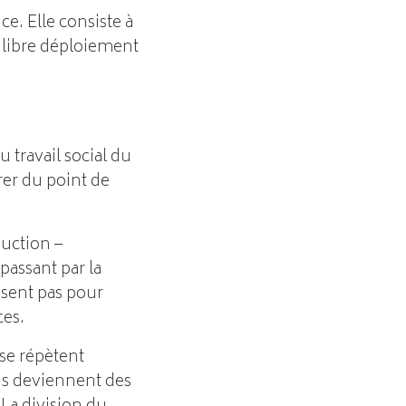
e. Elle consiste à
e libre déploiement
 travail social du
rer du point de
duction –
passant par la
ssent pas pour
ces.
 se répètent
ons deviennent des