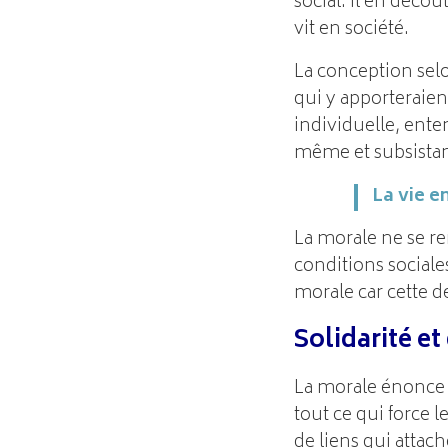
social. Il en déco
vit en société.
La conception selo
qui y apporteraien
individuelle, ent
même et subsistan
La vie e
La morale ne se re
conditions sociales
morale car cette d
Solidarité et
La morale énonce d
tout ce qui force 
de liens qui attach