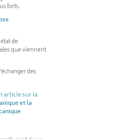
us forts.
pose
 état de
ciales que viennent
d’échanger des
n article sur la
anique et la
écanique