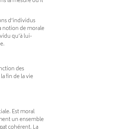
ns la mesure où il
ons d’individus
La notion de morale
idu qu’à lui-
e.
nction des
a fin de la vie
iale. Est moral
forment un ensemble
égat cohérent. La