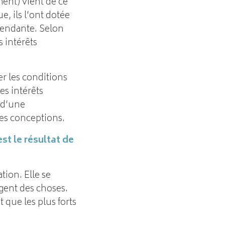
ent) vient de ce
e, ils l’ont dotée
pendante. Selon
s intérêts
r les conditions
es intérêts
é d’une
es conceptions.
est le résultat de
tion. Elle se
ngent des choses.
t que les plus forts