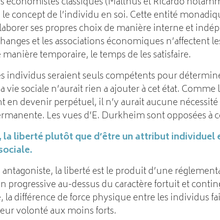
ins économistes classiques (Malthus et Ricardo notamm
 le concept de l’individu en soi. Cette entité monadiqu
élaborer ses propres choix de manière interne et indé
échanges et les associations économiques n’affectent le
 manière temporaire, le temps de les satisfaire.
es individus seraient seuls compétents pour détermine
 vie sociale n’aurait rien a ajouter à cet état. Comme l
nt en devenir perpétuel, il n’y aurait aucune nécessit
rmanente. Les vues d’E. Durkheim sont opposées à c
 la liberté plutôt que d’être un attribut individuel 
sociale.
antagoniste, la liberté est le produit d’une réglementa
ion progressive au-dessus du caractère fortuit et conti
 la différence de force physique entre les individus fai
eur volonté aux moins forts.