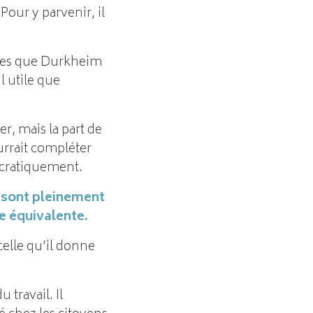
Pour y parvenir, il
nées que Durkheim
l utile que
er, mais la part de
ourrait compléter
ocratiquement.
e sont pleinement
e équivalente.
 celle qu’il donne
travail. Il