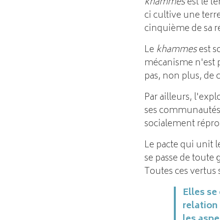
khammes
est le t
ci cultive une terr
cinquième de sa ré
Le
khammes
est s
mécanisme n'est pa
pas, non plus, de 
Par ailleurs, l'exp
ses communautés. L
socialement répr
Le pacte qui unit
se passe de toute g
Toutes ces vertus
Elles se
relatio
les aspe