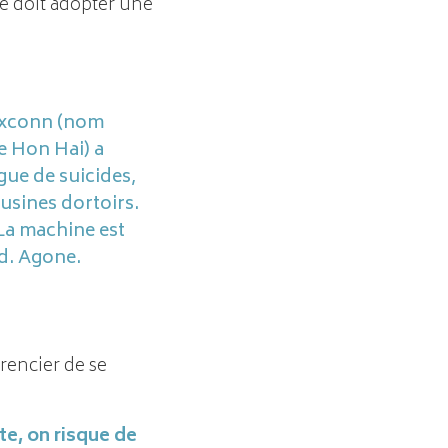
ce doit adopter une
oxconn (nom
 Hon Hai) a
ue de suicides,
 usines dortoirs.
 "La machine est
Ed. Agone.
rencier de se
te, on risque de