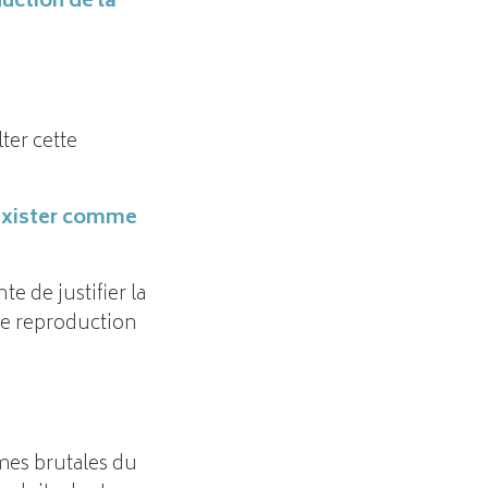
duction de la
ter cette
d'exister comme
e de justifier la
tte reproduction
rmes brutales du