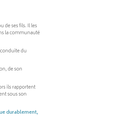
u de ses fils. Il les
dans la communauté
a conduite du
son, de son
ors ils rapportent
vent sous son
ue durablement,