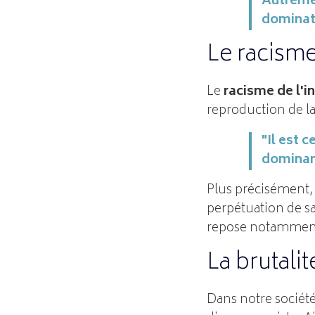
Autremen
dominati
Le racisme
Le
racisme de l'i
reproduction de l
"Il est 
dominant
Plus précisément, l
perpétuation de sa
repose notamment s
La brutalit
Dans notre société