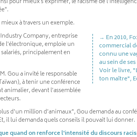
Ainsi pour mieux s'exprimer, le racisme de l'intelligen
e".
mieux à travers un exemple.
 Industry Company, entreprise
En 2010, F
de l'électronique, emploie un
commercial de
 salariés, principalement en
connu une vag
au sein de ses
Voir le livre,
M. Gou a invité le responsable
ton maître", 
Taïwan), à tenir une conférence
 animalier, devant l'assemblée
recteurs.
 plus d'un million d'animaux", Gou demanda au confé
Et, il lui demanda quels conseils il pouvait lui donner.
que quand on renforce l'intensité du discours racis