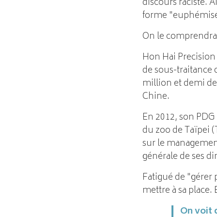
discours raciste. 
forme "euphémisé
On le comprendra 
Hon Hai Precision
de sous-traitance 
million et demi de
Chine.
En 2012, son PDG 
du zoo de Taïpei (
sur le management
générale de ses di
Fatigué de "gérer
mettre à sa place. 
On voit 