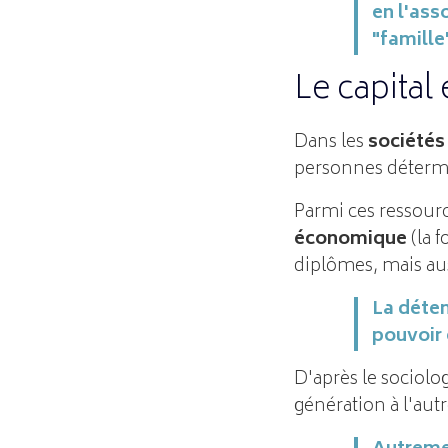
en l'ass
"famille
Le capital
Dans les
société
personnes détermi
Parmi ces ressourc
économique
(la f
diplômes, mais aus
La déten
pouvoir 
D'après le sociolo
génération à l'autre