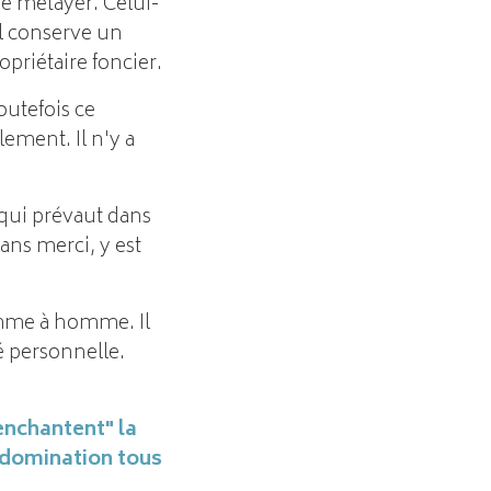
de métayer. Celui-
il conserve un
priétaire foncier.
outefois ce
ement. Il n'y a
r qui prévaut dans
ans merci, y est
omme à homme. Il
té personnelle.
"enchantent" la
 domination tous