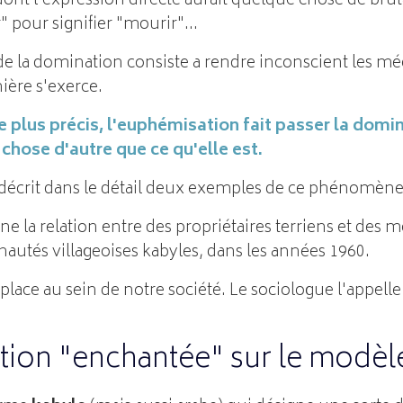
ont l'expression directe aurait quelque chose de brutal
r" pour signifier "mourir"...
e la domination consiste a rendre inconscient les m
nière s'exerce.
e plus précis, l'euphémisation fait passer la domi
chose d'autre que ce qu'elle est.
 décrit dans le détail deux exemples de ce phénomène
 la relation entre des propriétaires terriens et des mé
utés villageoises kabyles, dans les années 1960.
lace au sein de notre société. Le sociologue l'appelle
ion "enchantée" sur le modèle