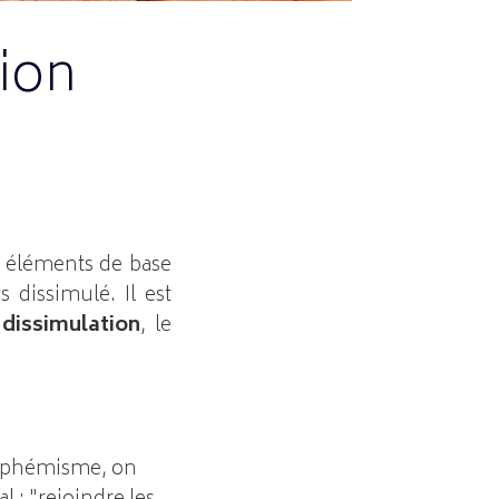
ion
s éléments de base
s dissimulé. Il est
e
dissimulation
, le
euphémisme, on