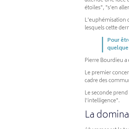
atténue une idée d
étoiles", "s'en alle
L'euphémisation d
lesquels cette der
Pour êtr
quelque 
Pierre Bourdieu a
Le premier concerne
cadre des communa
Le seconde prend p
l'intelligence".
La dominat