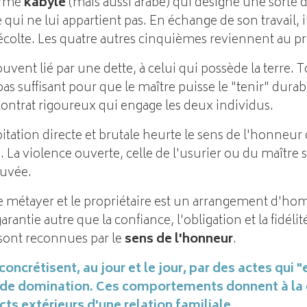
erme
kabyle
(mais aussi arabe) qui désigne une sorte 
e qui ne lui appartient pas. En échange de son travail, 
colte. Les quatre autres cinquièmes reviennent au pro
ouvent lié par une dette, à celui qui possède la terre. T
s suffisant pour que le maître puisse le "tenir" durabl
contrat rigoureux qui engage les deux individus.
loitation directe et brutale heurte le sens de l'honneu
a violence ouverte, celle de l'usurier ou du maître s
ouvée.
 le métayer et le propriétaire est un arrangement d'h
arantie autre que la confiance, l'obligation et la fidéli
 sont reconnues par le
sens de l'honneur
.
 concrétisent, au jour et le jour, par des actes qui 
n de domination. Ces comportements donnent à la
cts extérieurs d'une relation familiale.