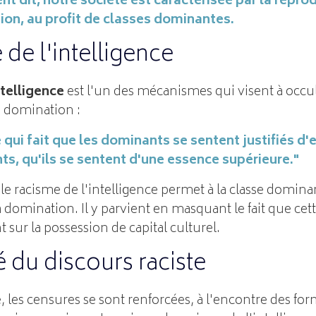
t dit, notre société est caractérisée par la repro
on, au profit de classes dominantes.
 de l'intelligence
ntelligence
est l'un des mécanismes qui visent à occul
a domination :
ce qui fait que les dominants se sentent justifiés 
s, qu'ils se sentent d'une essence supérieure."
e racisme de l'intelligence permet à la classe dominant
 domination. Il y parvient en masquant le fait que ce
ur la possession de capital culturel.
é du discours raciste
, les censures se sont renforcées, à l'encontre des fo