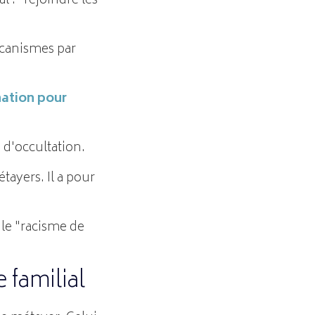
 : "rejoindre les
écanismes par
nation pour
 d'occultation.
tayers. Il a pour
 le "racisme de
 familial