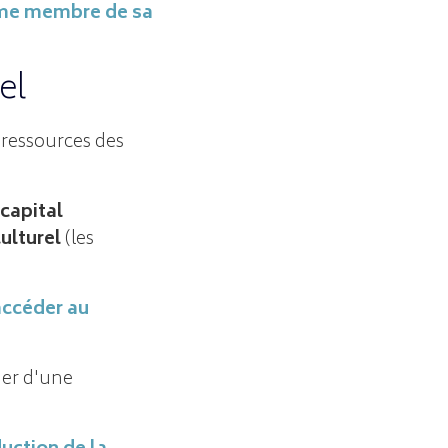
comme membre de sa
el
s ressources des
capital
culturel
(les
accéder au
uer d'une